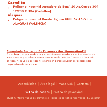
Castellón
Polígono Industrial Apeadero de Betxí, 20 Ap.Correo 309
• 12200 ONDA (Castellón)
Alaquàs
Polígono Industrial Bovalar C/Joan XXIII, 62 46970 –
ALAQUAS (VALENCIA)
Financiado Por La Unión Europea - NextGenerationEU
Sin embargo, los puntos de vista y las opiniones expresadas son únicamente los del
autor o autores y no reflejan necesariamente los de la Unión Europea o la Comisión
Europea. Ni la Unión Europea ni la Comisión Europea pueden ser consideradas
responsables de las mismas.
Accesibilidad
Aviso legal
Mapa web
Contacto
Política de cookies
Política de privacidad
2025 © Mediterraena de prevención | Todos los derechos reservados | By
Socarrat