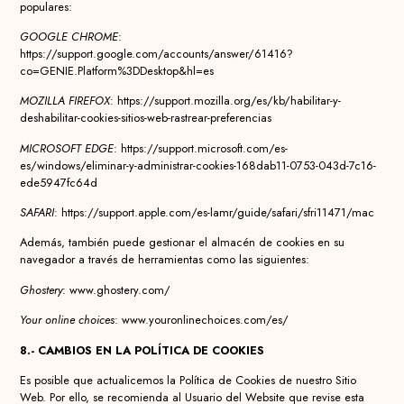
populares:
GOOGLE CHROME
:
https://support.google.com/accounts/answer/61416?
co=GENIE.Platform%3DDesktop&hl=es
MOZILLA FIREFOX
: https://support.mozilla.org/es/kb/habilitar-y-
deshabilitar-cookies-sitios-web-rastrear-preferencias
MICROSOFT EDGE
: https://support.microsoft.com/es-
es/windows/eliminar-y-administrar-cookies-168dab11-0753-043d-7c16-
ede5947fc64d
SAFARI
: https://support.apple.com/es-lamr/guide/safari/sfri11471/mac
Además, también puede gestionar el almacén de cookies en su
navegador a través de herramientas como las siguientes:
Ghostery
: www.ghostery.com/
Your online choices
: www.youronlinechoices.com/es/
8.- CAMBIOS EN LA POLÍTICA DE COOKIES
Es posible que actualicemos la Política de Cookies de nuestro Sitio
Web. Por ello, se recomienda al Usuario del Website que revise esta